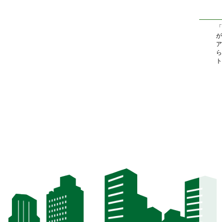
「
が
ア
ら
ト